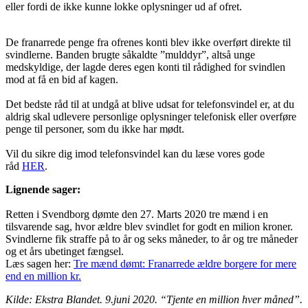
eller fordi de ikke kunne lokke oplysninger ud af ofret.
De franarrede penge fra ofrenes konti blev ikke overført direkte til
svindlerne. Banden brugte såkaldte ”mulddyr”, altså unge
medskyldige, der lagde deres egen konti til rådighed for svindlen
mod at få en bid af kagen.
Det bedste råd til at undgå at blive udsat for telefonsvindel er, at du
aldrig skal udlevere personlige oplysninger telefonisk eller overføre
penge til personer, som du ikke har mødt.
Vil du sikre dig imod telefonsvindel kan du læse vores gode
råd
HER
.
Lignende sager:
Retten i Svendborg dømte den 27. Marts 2020 tre mænd i en
tilsvarende sag, hvor ældre blev svindlet for godt en milion kroner.
Svindlerne fik straffe på to år og seks måneder, to år og tre måneder
og et års ubetinget fængsel.
Læs sagen her:
Tre mænd dømt: Franarrede ældre borgere for mere
end en million kr.
Kilde: Ekstra Blandet. 9.juni 2020. “Tjente en million hver måned”.