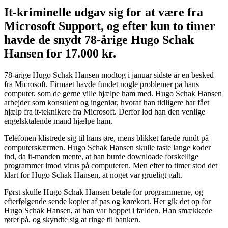
It-kriminelle udgav sig for at være fra
Microsoft Support, og efter kun to timer
havde de snydt 78-årige Hugo Schak
Hansen for 17.000 kr.
78-årige Hugo Schak Hansen modtog i januar sidste år en besked
fra Microsoft. Firmaet havde fundet nogle problemer på hans
computer, som de gerne ville hjælpe ham med. Hugo Schak Hansen
arbejder som konsulent og ingeniør, hvoraf han tidligere har fået
hjælp fra it-teknikere fra Microsoft. Derfor lod han den venlige
engelsktalende mand hjælpe ham.
Telefonen klistrede sig til hans øre, mens blikket farede rundt på
computerskærmen. Hugo Schak Hansen skulle taste lange koder
ind, da it-manden mente, at han burde downloade forskellige
programmer imod virus på computeren. Men efter to timer stod det
klart for Hugo Schak Hansen, at noget var grueligt galt.
Først skulle Hugo Schak Hansen betale for programmerne, og
efterfølgende sende kopier af pas og kørekort. Her gik det op for
Hugo Schak Hansen, at han var hoppet i fælden. Han smækkede
røret på, og skyndte sig at ringe til banken.