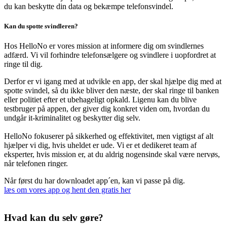
du kan beskytte din data og bekæmpe telefonsvindel.
Kan du spotte svindleren?
Hos HelloNo er vores mission at informere dig om svindlernes
adfærd. Vi vil forhindre telefonsælgere og svindlere i uopfordret at
ringe til dig.
Derfor er vi igang med at udvikle en app, der skal hjælpe dig med at
spotte svindel, så du ikke bliver den næste, der skal ringe til banken
eller politiet efter et ubehageligt opkald. Ligenu kan du blive
testbruger på appen, der giver dig konkret viden om, hvordan du
undgår it-kriminalitet og beskytter dig selv.
HelloNo fokuserer på sikkerhed og effektivitet, men vigtigst af alt
hjælper vi dig, hvis uheldet er ude. Vi er et dedikeret team af
eksperter, hvis mission er, at du aldrig nogensinde skal være nervøs,
når telefonen ringer.
Når først du har downloadet app´en, kan vi passe på dig.
læs om vores app og hent den gratis her
Hvad kan du selv gøre?