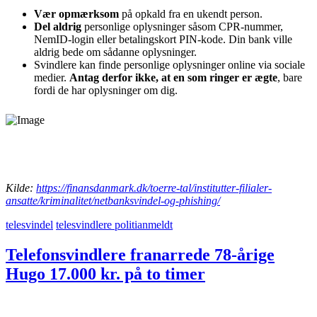
Vær opmærksom
på opkald fra en ukendt person.
Del aldrig
personlige oplysninger såsom CPR-nummer,
NemID-login eller betalingskort PIN-kode. Din bank ville
aldrig bede om sådanne oplysninger.
Svindlere kan finde personlige oplysninger online via sociale
medier.
Antag derfor ikke, at en som ringer er ægte
, bare
fordi de har oplysninger om dig.
Kilde:
https://finansdanmark.dk/toerre-tal/institutter-filialer-
ansatte/kriminalitet/netbanksvindel-og-phishing/
telesvindel
telesvindlere politianmeldt
Telefonsvindlere franarrede 78-årige
Hugo 17.000 kr. på to timer