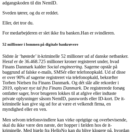
adgangskoden til din NemID.
Sveden tørrer, og du er reddet.
Eller, det tror du.
For medarbejderen er slet ikke fra banken.Han er svindleren.
52 millioner i lommen på digitale bankrøvere
Sidste år ‘høstede’ it-kriminelle 52 millioner ud af danske netbanker.
Heraf er de 36.468.725 millioner kroner registreret under, hvad
Finans Danmark kalder
Social engineering
. Sagerne opstår på
baggrund af falske e-mails, SMSér eller telefonopkald. Ud af disse
er over 90% af sagerne registreret via telefonopkald, bekræfter
Torben Nielsen fra Finans Danmark. Og dét slår alle rekorder i
2019, oplyser
nye tal fra Finans Danmark
. De registrerede forsøg
omfatter sager, hvor brugeren lokkes til at afgive eller indtaste
private oplysninger såsom NemID, passwords eller ID-kort. De it-
kriminelle kan give sig ud for at være et velkendt firma, en
myndighed eller en ven.
Men selvom telefonsvindlere kan virke oprigtige og overbevisende,
skal du ikke være den næste, der hopper i fælden hos de it-
kriminelle. Med hjælp fra HelloNo kan du blive klogere på, hvordan