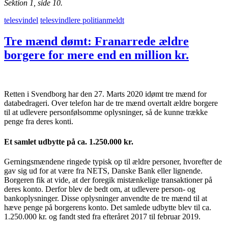
Sektion 1, side 10.
telesvindel
telesvindlere politianmeldt
Tre mænd dømt: Franarrede ældre
borgere for mere end en million kr.
Retten i Svendborg har den 27. Marts 2020 idømt tre mænd for
databedrageri. Over telefon har de tre mænd overtalt ældre borgere
til at udlevere personfølsomme oplysninger, så de kunne trække
penge fra deres konti.
Et samlet udbytte på ca. 1.250.000 kr.
Gerningsmændene ringede typisk op til ældre personer, hvorefter de
gav sig ud for at være fra NETS, Danske Bank eller lignende.
Borgeren fik at vide, at der foregik mistænkelige transaktioner på
deres konto. Derfor blev de bedt om, at udlevere person- og
bankoplysninger. Disse oplysninger anvendte de tre mænd til at
hæve penge på borgerens konto. Det samlede udbytte blev til ca.
1.250.000 kr. og fandt sted fra efteråret 2017 til februar 2019.