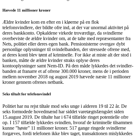
Hævede 11 millioner kroner
Ældre kvinder kom en efter en i kløerne på en flok
telefonsvindlere, der bildte ofre ind, at der var unormal aktivitet på
deres bankkonto. Opkaldene virkede troværdige, da svindlerne
overbeviste de ældre kvinder om, at de talte med repræsentanter fra
Nets, politiet eller deres egen bank. Pensionisterne overgav dybt
personlige oplysninger til svindelbanden, der stressede ofrene med,
at deres konti blev tømt af kriminelle. For ikke at miste alt der stod i
banken, måtte de ældre kvinder straks oplyse deres
kontooplysninger samt Nem-ID. På den måde lykkedes det svindler-
banden at franarre et af ofrene 300.000 kroner, mens de i perioden
mellem november 2018 og august 2019 hævede næste 11 millioner
kroner gennem ofrenes netbank.
Seks tiltalt for telefonsvindel
Politiet har nu rejst tiltale mod seks unge i alderen 19 til 22 år. De
seks formodede hovedmænd har siddet varetægtsfængslet siden
15.august 2019. De tiltalte har i 674 tilfælde ringet potentielle ofre
op. I 157 tilfælde lykkedes svindlen, hvoraf de kriminelle tilsammen
kunne ”høste” 11 millioner kroner. 517 gange ringede svindlerne
forgæves, fordi telefonen ikke blev taget, transaktionen mislykkedes