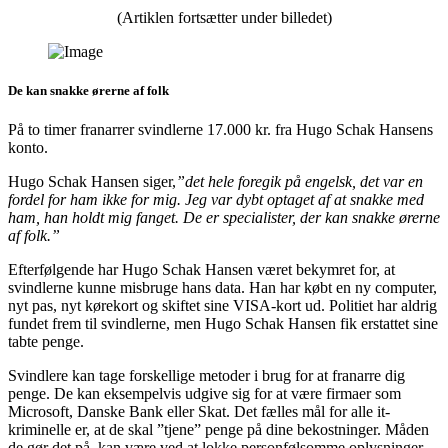
(Artiklen fortsætter under billedet)
De kan snakke ørerne af folk
På to timer franarrer svindlerne 17.000 kr. fra Hugo Schak Hansens
konto.
Hugo Schak Hansen siger,
”det hele foregik på engelsk, det var en
fordel for ham ikke for mig. Jeg var dybt optaget af at snakke med
ham, han holdt mig fanget. De er specialister, der kan snakke ørerne
af folk.”
Efterfølgende har Hugo Schak Hansen været bekymret for, at
svindlerne kunne misbruge hans data. Han har købt en ny computer,
nyt pas, nyt kørekort og skiftet sine VISA-kort ud. Politiet har aldrig
fundet frem til svindlerne, men Hugo Schak Hansen fik erstattet sine
tabte penge.
Svindlere kan tage forskellige metoder i brug for at franarre dig
penge. De kan eksempelvis udgive sig for at være firmaer som
Microsoft, Danske Bank eller Skat. Det fælles mål for alle it-
kriminelle er, at de skal ”tjene” penge på dine bekostninger. Måden
de gør det på, kan være ved at lokke personfølsomme oplysninger