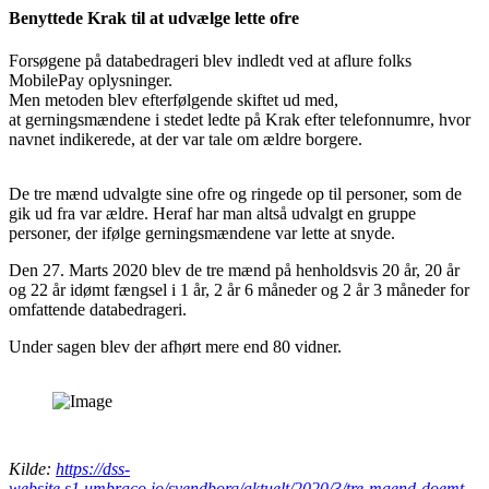
Benyttede Krak til at udvælge lette ofre
Forsøgene på databedrageri blev indledt ved at aflure folks
MobilePay oplysninger.
Men metoden blev efterfølgende skiftet ud med,
at gerningsmændene i stedet ledte på Krak efter telefonnumre, hvor
navnet indikerede, at der var tale om ældre borgere.
De tre mænd udvalgte sine ofre og ringede op til personer, som de
gik ud fra var ældre. Heraf har man altså udvalgt en gruppe
personer, der ifølge gerningsmændene var lette at snyde.
Den 27. Marts 2020 blev de tre mænd på henholdsvis 20 år, 20 år
og 22 år idømt fængsel i 1 år, 2 år 6 måneder og 2 år 3 måneder for
omfattende databedrageri.
Under sagen blev der afhørt mere end 80 vidner.
Kilde:
https://dss-
website.s1.umbraco.io/svendborg/aktuelt/2020/3/tre-maend-doemt-