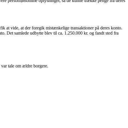
levere personfølsomme oplysninger, så de kunne trække penge fra deres
k at vide, at der foregik mistænkelige transaktioner på deres konto.
. Det samlede udbytte blev til ca. 1.250.000 kr. og fandt sted fra
r var tale om ældre borgere.