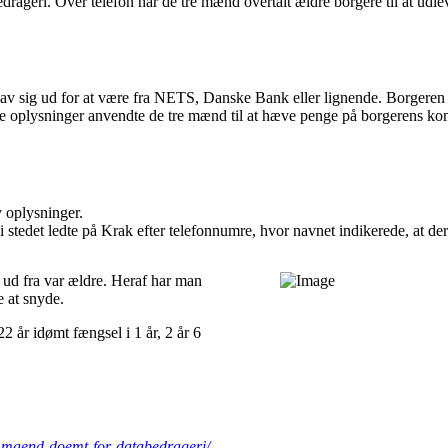
rageri. Over telefon har de tre mænd overtalt ældre borgere til at ud
v sig ud for at være fra NETS, Danske Bank eller lignende. Borgeren fi
 oplysninger anvendte de tre mænd til at hæve penge på borgerens konto
y oplysninger.
stedet ledte på Krak efter telefonnumre, hvor navnet indikerede, at de
 ud fra var ældre. Heraf har man
e at snyde.
 år idømt fængsel i 1 år, 2 år 6
re-maend-doemt-for-databedrageri/