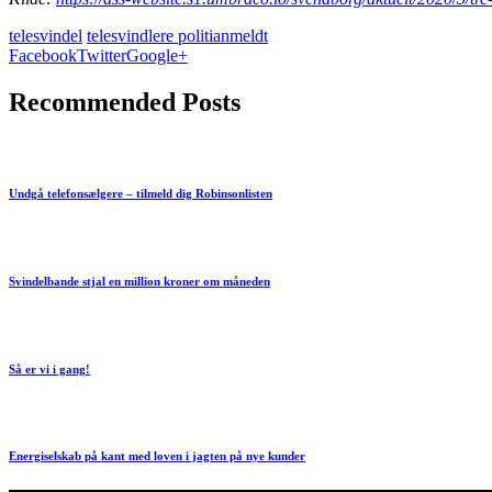
telesvindel
telesvindlere politianmeldt
Facebook
Twitter
Google+
Recommended Posts
Undgå telefonsælgere – tilmeld dig Robinsonlisten
Svindelbande stjal en million kroner om måneden
Så er vi i gang!
Energiselskab på kant med loven i jagten på nye kunder