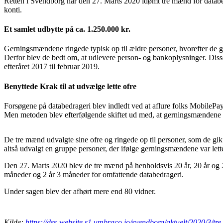
Retten i Svendborg har den 27. Marts 2020 idømt tre mænd for databed
konti.
Et samlet udbytte på ca. 1.250.000 kr.
Gerningsmændene ringede typisk op til ældre personer, hvorefter de ga
Derfor blev de bedt om, at udlevere person- og bankoplysninger. Disse
efteråret 2017 til februar 2019.
Benyttede Krak til at udvælge lette ofre
Forsøgene på databedrageri blev indledt ved at aflure folks MobilePa
Men metoden blev efterfølgende skiftet ud med, at gerningsmændene i 
De tre mænd udvalgte sine ofre og ringede op til personer, som de gik
altså udvalgt en gruppe personer, der ifølge gerningsmændene var lett
Den 27. Marts 2020 blev de tre mænd på henholdsvis 20 år, 20 år og 22
måneder og 2 år 3 måneder for omfattende databedrageri.
Under sagen blev der afhørt mere end 80 vidner.
Kilde:
https://dss-website.s1.umbraco.io/svendborg/aktuelt/2020/3/t