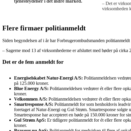
tjenesteydelser i det indre marked.
– Det er virkso
virksomheden ka
Flere firmaer politianmeldt
Siden begyndelsen af i år har Forbrugerombudsmanden politianmeldt i alt
– Sagerne mod 13 af virksomhederne er afsluttet med bøder på cirka 2,5
Det er de fem anmeldt for
Energiselskabet Natur-Energi A/S:
Politianmeldelsen vedrører
på 125.000 kroner.
Blue Energy A/S:
Politianmeldelsen vedrører ét eller flere opk
kroner.
Velkommen A/S:
Politianmeldelsen vedrører ét eller flere opkal
Smartresponse A/S:
Politianmeldt for som henholdsvis leadvi
foretaget af Natur-Energi og Gul Strøm. Smartresponse solgte u
Smartresponse har accepteret en bøde på 150.000 kroner for sin 
Gul Strøm ApS:
Er tidligere politianmeldt for ét eller flere o
kroner.
Bravour.nu ApS:
Politianmeldt for medvirken til flere af op