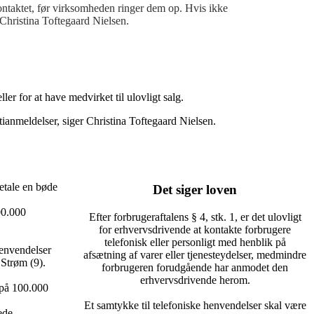
kontaktet, før virksomheden ringer dem op. Hvis ikke
Christina Toftegaard Nielsen.
er for at have medvirket til ulovligt salg.
tianmeldelser, siger Christina Toftegaard Nielsen.
betale en bøde
Det siger loven
00.000
Efter forbrugeraftalens § 4, stk. 1, er det ulovligt
for erhvervsdrivende at kontakte forbrugere
telefonisk eller personligt med henblik på
henvendelser
afsætning af varer eller tjenesteydelser, medmindre
 Strøm (9).
forbrugeren forudgående har anmodet den
erhvervsdrivende herom.
e på 100.000
Et samtykke til telefoniske henvendelser skal være
ede