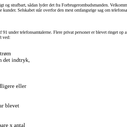
igt og strafbart, sådan lyder det fra Forbrugerombudsmanden. Velkomme
ye kunder. Selskabet står overfor den mest omfangsrige sag om telefonsal
f 91 under telefonsamtalerne. Flere privat personer er blevet ringet op
t ved:
Strøm
 det indtryk,
ligere eller
ar blevet
are x antal