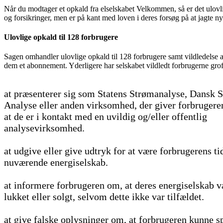
Når du modtager et opkald fra elselskabet Velkommen, så er det ulovl
og forsikringer, men er på kant med loven i deres forsøg på at jagte n
Ulovlige opkald til 128 forbrugere
Sagen omhandler ulovlige opkald til 128 forbrugere samt vildledelse a
dem et abonnement. Yderligere har selskabet vildledt forbrugerne grof
at præsenterer sig som Statens Strømanalyse, Dansk 
Analyse eller anden virksomhed, der giver forbrugeren
at de er i kontakt med en uvildig og/eller offentlig
analysevirksomhed.
at udgive eller give udtryk for at være forbrugerens tid
nuværende energiselskab.
at informere forbrugeren om, at deres energiselskab v
lukket eller solgt, selvom dette ikke var tilfældet.
at give falske oplysninger om, at forbrugeren kunne sp