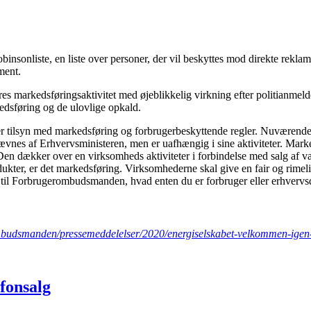
obinsonliste, en liste over personer, der vil beskyttes mod direkte rek
ment.
markedsføringsaktivitet med øjeblikkelig virkning efter politianmel
dsføring og de ulovlige opkald.
dsmanden/pressemeddelelser/2020/energiselskabet-velkommen-igen-pol
efonsalg