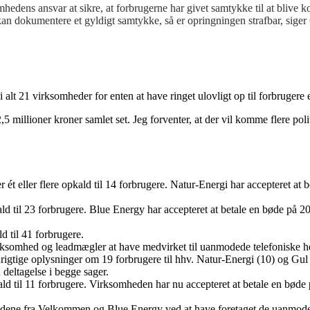
mhedens ansvar at sikre, at forbrugerne har givet samtykke til at blive 
n dokumentere et gyldigt samtykke, så er opringningen strafbar, siger 
 21 virksomheder for enten at have ringet ulovligt op til forbrugere ell
 millioner kroner samlet set. Jeg forventer, at der vil komme flere poli
 ét eller flere opkald til 14 forbrugere. Natur-Energi har accepteret at 
ald til 23 forbrugere. Blue Energy har accepteret at betale en bøde på 2
d til 41 forbrugere.
rksomhed og leadmægler at have medvirket til uanmodede telefoniske 
rigtige oplysninger om 19 forbrugere til hhv. Natur-Energi (10) og Gul
deltagelse i begge sager.
pkald til 11 forbrugere. Virksomheden har nu accepteret at betale en bød
kaldene fra Velkommen og Blue Energy ved at have foretaget de uanmod