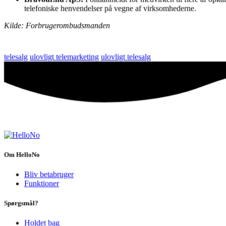
telefoniske henvendelser på vegne af virksomhederne.
Kilde: Forbrugerombudsmanden
telesalg
ulovligt telemarketing
ulovligt telesalg
Om HelloNo
Bliv betabruger
Funktioner
Spørgsmål?
Holdet bag