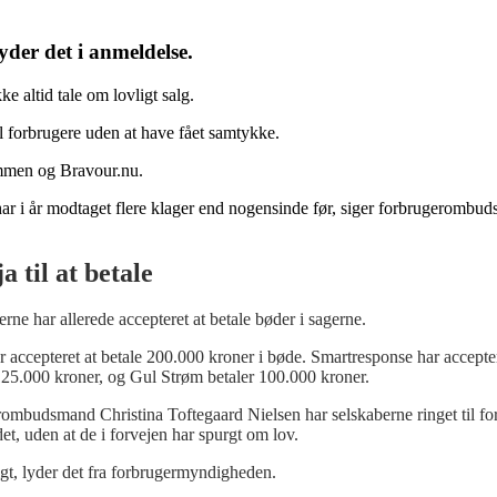
yder det i anmeldelse.
ke altid tale om lovligt salg.
 forbrugere uden at have fået samtykke.
ommen og Bravour.nu.
har i år modtaget flere klager end nogensinde før, siger forbrugerombu
a til at betale
erne har allerede accepteret at betale bøder i sagerne.
 accepteret at betale 200.000 kroner i bøde. Smartresponse har accept
125.000 kroner, og Gul Strøm betaler 100.000 kroner.
rombudsmand Christina Toftegaard Nielsen har selskaberne ringet til for
det, uden at de i forvejen har spurgt om lov.
igt, lyder det fra forbrugermyndigheden.