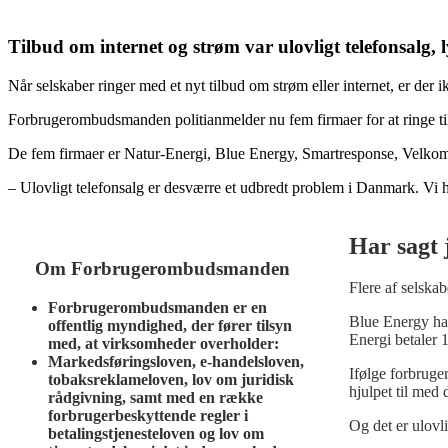
Tilbud om internet og strøm var ulovligt telefonsalg, l
Når selskaber ringer med et nyt tilbud om strøm eller internet, er der ik
Forbrugerombudsmanden politianmelder nu fem firmaer for at ringe til
De fem firmaer er Natur-Energi, Blue Energy, Smartresponse, Velk
– Ulovligt telefonsalg er desværre et udbredt problem i Danmark. Vi 
Har sagt j
Om Forbrugerombudsmanden
Flere af selskab
Forbrugerombudsmanden er en
Blue Energy har
offentlig myndighed, der fører tilsyn
Energi betaler 
med, at virksomheder overholder:
Markedsføringsloven, e-handelsloven,
Ifølge forbruge
tobaksreklameloven, lov om juridisk
hjulpet til med 
rådgivning, samt med en række
forbrugerbeskyttende regler i
Og det er ulovl
betalingstjenesteloven og lov om