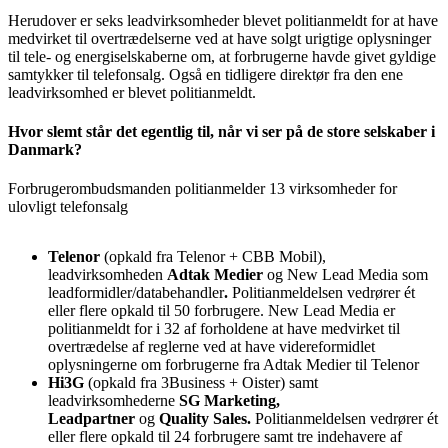
Herudover er seks leadvirksomheder blevet politianmeldt for at have
medvirket til overtrædelserne ved at have solgt urigtige oplysninger
til tele- og energiselskaberne om, at forbrugerne havde givet gyldige
samtykker til telefonsalg. Også en tidligere direktør fra den ene
leadvirksomhed er blevet politianmeldt.
Hvor slemt står det egentlig til, når vi ser på de store selskaber i
Danmark?
Forbrugerombudsmanden politianmelder 13 virksomheder for
ulovligt telefonsalg
Telenor
(opkald fra Telenor + CBB Mobil),
leadvirksomheden
Adtak Medier
og New Lead Media som
leadformidler/databehandler
.
Politianmeldelsen vedrører ét
eller flere opkald til 50 forbrugere. New Lead Media er
politianmeldt for i 32 af forholdene at have medvirket til
overtrædelse af reglerne ved at have videreformidlet
oplysningerne om forbrugerne fra Adtak Medier til Telenor
Hi3G
(opkald fra 3Business + Oister) samt
leadvirksomhederne
SG Marketing,
Leadpartner
og
Quality Sales.
Politianmeldelsen vedrører ét
eller flere opkald til 24 forbrugere samt tre indehavere af