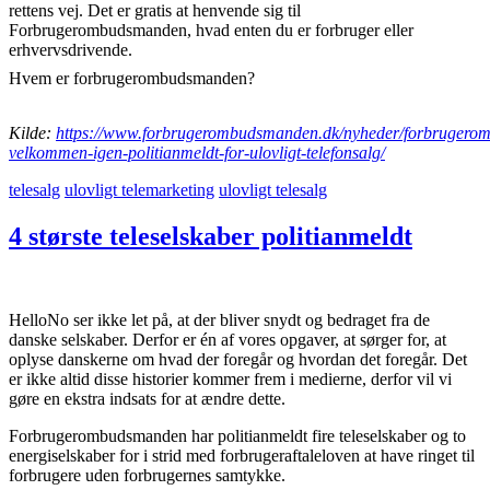
Hvem er forbrugerombudsmanden?
Kilde:
https://www.forbrugerombudsmanden.dk/nyheder/forbrugerom
velkommen-igen-politianmeldt-for-ulovligt-telefonsalg/
telesalg
ulovligt telemarketing
ulovligt telesalg
4 største teleselskaber politianmeldt
HelloNo ser ikke let på, at der bliver snydt og bedraget fra de
danske selskaber. Derfor er én af vores opgaver, at sørger for, at
oplyse danskerne om hvad der foregår og hvordan det foregår. Det
er ikke altid disse historier kommer frem i medierne, derfor vil vi
gøre en ekstra indsats for at ændre dette.
Forbrugerombudsmanden har politianmeldt fire teleselskaber og to
energiselskaber for i strid med forbrugeraftaleloven at have ringet til
forbrugere uden forbrugernes samtykke.