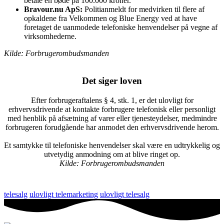
betale en bøde på 100.000 kroner.
Bravour.nu ApS:
Politianmeldt for medvirken til flere af
opkaldene fra Velkommen og Blue Energy ved at have
foretaget de uanmodede telefoniske henvendelser på vegne af
virksomhederne.
Kilde: Forbrugerombudsmanden
Det siger loven
Efter forbrugeraftalens § 4, stk. 1, er det ulovligt for
erhvervsdrivende at kontakte forbrugere telefonisk eller personligt
med henblik på afsætning af varer eller tjenesteydelser, medmindre
forbrugeren forudgående har anmodet den erhvervsdrivende herom.
Et samtykke til telefoniske henvendelser skal være en udtrykkelig og
utvetydig anmodning om at blive ringet op.
Kilde: Forbrugerombudsmanden
telesalg
ulovligt telemarketing
ulovligt telesalg