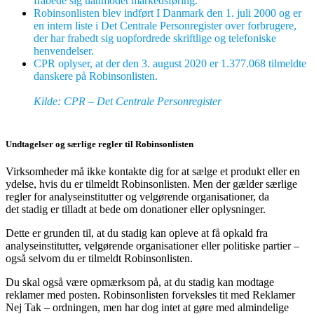
frabede sig uanmodet markedsføring.
Robinsonlisten blev indført I Danmark den 1. juli 2000 og er
en intern liste i Det Centrale Personregister over forbrugere,
der har frabedt sig uopfordrede skriftlige og telefoniske
henvendelser.
CPR oplyser, at der den 3. august 2020 er 1.377.068 tilmeldte
danskere på Robinsonlisten.
Kilde: CPR – Det Centrale Personregister
Undtagelser og særlige regler til Robinsonlisten
Virksomheder må ikke kontakte dig for at sælge et produkt eller en
ydelse, hvis du er tilmeldt Robinsonlisten. Men der gælder særlige
regler for analyseinstitutter og velgørende organisationer, da
det stadig er tilladt at bede om donationer eller oplysninger.
Dette er grunden til, at du stadig kan opleve at få opkald fra
analyseinstitutter, velgørende organisationer eller politiske partier –
også selvom du er tilmeldt Robinsonlisten.
Du skal også være opmærksom på, at du stadig kan modtage
reklamer med posten. Robinsonlisten forveksles tit med Reklamer
Nej Tak – ordningen, men har dog intet at gøre med almindelige