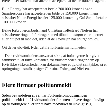
Flere af selskaberne har allerede accepteret at betale bøder i sagerne.
Blue Energy har accepteret at betale 200.000 kroner i bøde.
Smartresponse har accepteret en bøde på 150.000 kroner, mens
selskabet Natur-Energi betaler 125.000 kroner, og Gul Strøm betaler
100.000 kroner.
Ifølge forbrugerombudsmand Christina Toftegaard Nielsen har
selskaberne ringet til forbrugere med tilbud om strøm eller internet –
eller hjulpet til med det, uden at de i forvejen har spurgt om lov.
Og det er ulovligt, lyder det fra forbrugermyndigheden.
– Det er virksomhedens ansvar at sikre, at forbrugerne har givet
samtykke til at blive kontaktet, før virksomheden ringer dem op.
Hvis ikke virksomheden kan dokumentere et gyldigt samtykke, så er
opringningen strafbar, siger Christina Toftegaard Nielsen.
Flere firmaer politianmeldt
Siden begyndelsen af i år har Forbrugerombudsmanden
politianmeldt i alt 21 virksomheder for enten at have ringet ulovligt
op til forbrugere eller for at have medvirket til ulovligt salg.