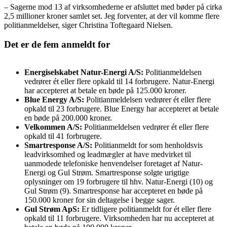
– Sagerne mod 13 af virksomhederne er afsluttet med bøder på cirka
2,5 millioner kroner samlet set. Jeg forventer, at der vil komme flere
politianmeldelser, siger Christina Toftegaard Nielsen.
Det er de fem anmeldt for
Energiselskabet Natur-Energi A/S:
Politianmeldelsen
vedrører ét eller flere opkald til 14 forbrugere. Natur-Energi
har accepteret at betale en bøde på 125.000 kroner.
Blue Energy A/S:
Politianmeldelsen vedrører ét eller flere
opkald til 23 forbrugere. Blue Energy har accepteret at betale
en bøde på 200.000 kroner.
Velkommen A/S:
Politianmeldelsen vedrører ét eller flere
opkald til 41 forbrugere.
Smartresponse A/S:
Politianmeldt for som henholdsvis
leadvirksomhed og leadmægler at have medvirket til
uanmodede telefoniske henvendelser foretaget af Natur-
Energi og Gul Strøm. Smartresponse solgte urigtige
oplysninger om 19 forbrugere til hhv. Natur-Energi (10) og
Gul Strøm (9). Smartresponse har accepteret en bøde på
150.000 kroner for sin deltagelse i begge sager.
Gul Strøm ApS:
Er tidligere politianmeldt for ét eller flere
opkald til 11 forbrugere. Virksomheden har nu accepteret at