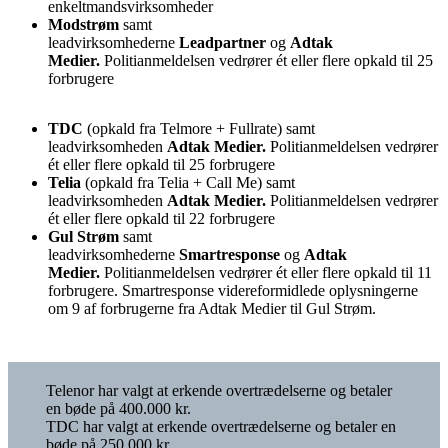
enkeltmandsvirksomheder
Modstrøm
samt
leadvirksomhederne
Leadpartner
og
Adtak
Medier.
Politianmeldelsen vedrører ét eller flere opkald til 25
forbrugere
TDC
(opkald fra Telmore + Fullrate) samt
leadvirksomheden
Adtak Medier.
Politianmeldelsen vedrører
ét eller flere opkald til 25 forbrugere
Telia
(opkald fra Telia + Call Me) samt
leadvirksomheden
Adtak Medier.
Politianmeldelsen vedrører
ét eller flere opkald til 22 forbrugere
Gul Strøm
samt
leadvirksomhederne
Smartresponse
og
Adtak
Medier.
Politianmeldelsen vedrører ét eller flere opkald til 11
forbrugere. Smartresponse videreformidlede oplysningerne
om 9 af forbrugerne fra Adtak Medier til Gul Strøm.
Telenor har valgt at erkende overtrædelserne og betaler
en bøde på 400.000 kr.
TDC har valgt at erkende overtrædelserne og betaler en
bøde på 250.000 kr.