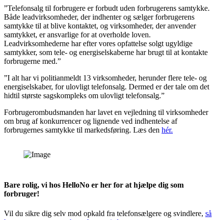
”Telefonsalg til forbrugere er forbudt uden forbrugerens samtykke.
Både leadvirksomheder, der indhenter og sælger forbrugerens
samtykke til at blive kontaktet, og virksomheder, der anvender
samtykket, er ansvarlige for at overholde loven.
Leadvirksomhederne har efter vores opfattelse solgt ugyldige
samtykker, som tele- og energiselskaberne har brugt til at kontakte
forbrugerne med.”
”I alt har vi politianmeldt 13 virksomheder, herunder flere tele- og
energiselskaber, for ulovligt telefonsalg. Dermed er der tale om det
hidtil største sagskompleks om ulovligt telefonsalg.”
Forbrugerombudsmanden har lavet en vejledning til virksomheder
om brug af konkurrencer og lignende ved indhentelse af
forbrugernes samtykke til markedsføring. Læs den
hér
.
Bare rolig, vi hos HelloNo er her for at hjælpe dig som
forbruger!
Vil du sikre dig selv mod opkald fra telefonsælgere og svindlere,
så