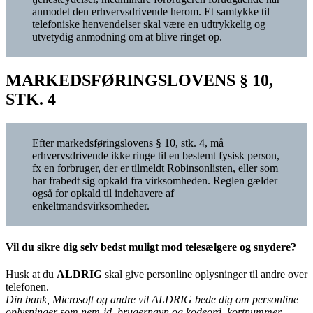
anmodet den erhvervsdrivende herom. Et samtykke til
telefoniske henvendelser skal være en udtrykkelig og
utvetydig anmodning om at blive ringet op.
MARKEDSFØRINGSLOVENS § 10,
STK. 4
Efter markedsføringslovens § 10, stk. 4, må
erhvervsdrivende ikke ringe til en bestemt fysisk person,
fx en forbruger, der er tilmeldt Robinsonlisten, eller som
har frabedt sig opkald fra virksomheden. Reglen gælder
også for opkald til indehavere af
enkeltmandsvirksomheder.
Vil du sikre dig selv bedst muligt mod telesælgere og snydere?
Husk at du
ALDRIG
skal give personline oplysninger til andre over
telefonen.
Din bank, Microsoft og andre vil ALDRIG bede dig om personline
oplysninger som nem-id, brugernavn og kodeord, kortnummer,