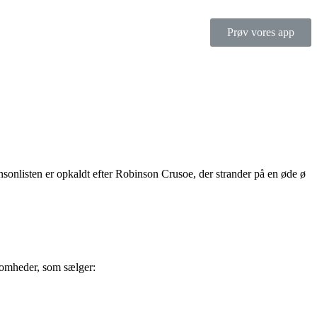
Prøv vores app
nsonlisten er opkaldt efter Robinson Crusoe, der strander på en øde ø
somheder, som sælger: