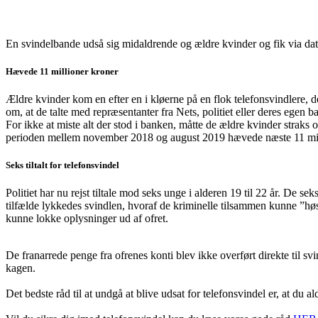
En svindelbande udså sig midaldrende og ældre kvinder og fik via data
Hævede 11 millioner kroner
Ældre kvinder kom en efter en i kløerne på en flok telefonsvindlere, d
om, at de talte med repræsentanter fra Nets, politiet eller deres egen 
For ikke at miste alt der stod i banken, måtte de ældre kvinder strak
perioden mellem november 2018 og august 2019 hævede næste 11 mil
Seks tiltalt for telefonsvindel
Politiet har nu rejst tiltale mod seks unge i alderen 19 til 22 år. De 
tilfælde lykkedes svindlen, hvoraf de kriminelle tilsammen kunne ”høst
kunne lokke oplysninger ud af ofret.
De franarrede penge fra ofrenes konti blev ikke overført direkte til s
kagen.
Det bedste råd til at undgå at blive udsat for telefonsvindel er, at du 