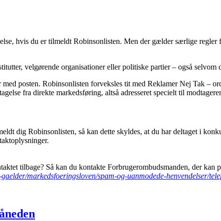
se, hvis du er tilmeldt Robinsonlisten. Men der gælder særlige regler fo
stitutter, velgørende organisationer eller politiske partier – også selvom 
ed posten. Robinsonlisten forveksles tit med Reklamer Nej Tak – ordn
else fra direkte markedsføring, altså adresseret specielt til modtagere
ilmeldt dig Robinsonlisten, så kan dette skyldes, at du har deltaget i k
taktoplysninger.
 kontaktet tilbage? Så kan du kontakte Forbrugerombudsmanden, der kan p
gaelder/markedsfoeringsloven/spam-og-uanmodede-henvendelser/telef
måneden