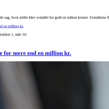
.
sag, hvor ældre blev svindlet for godt en milion kroner. Svindlerne fik
 en million kr.
Sektion 1, side 10.
for mere end en million kr.