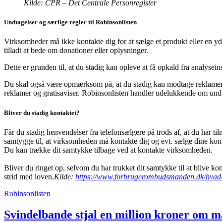
Kilde: CPR – Det Centrale Personregister
Undtagelser og særlige regler til Robinsonlisten
Virksomheder må ikke kontakte dig for at sælge et produkt eller en ydel
tilladt at bede om donationer eller oplysninger.
Dette er grunden til, at du stadig kan opleve at få opkald fra analysein
Du skal også være opmærksom på, at du stadig kan modtage reklamer m
reklamer og gratisaviser. Robinsonlisten handler udelukkende om undtag
Bliver du stadig kontaktet?
Får du stadig henvendelser fra telefonsælgere på trods af, at du har t
samtygge til, at virksomheden må kontakte dig og evt. sælge dine kon
Du kan trække dit samtykke tilbage ved at kontakte virksomheden.
Bliver du ringet op, selvom du har trukket dit samtykke til at blive
strid med loven.
Kilde:
https://www.forbrugerombudsmanden.dk/hvad-
Robinsonlisten
Svindelbande stjal en million kroner om 