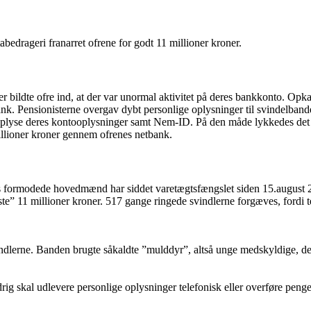
bedrageri franarret ofrene for godt 11 millioner kroner.
er bildte ofre ind, at der var unormal aktivitet på deres bankkonto. Op
bank. Pensionisterne overgav dybt personlige oplysninger til svindelbande
s oplyse deres kontooplysninger samt Nem-ID. På den måde lykkedes det 
lioner kroner gennem ofrenes netbank.
seks formodede hovedmænd har siddet varetægtsfængslet siden 15.august 201
e” 11 millioner kroner. 517 gange ringede svindlerne forgæves, fordi te
vindlerne. Banden brugte såkaldte ”mulddyr”, altså unge medskyldige, der
aldrig skal udlevere personlige oplysninger telefonisk eller overføre peng