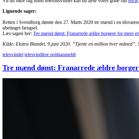
Vil du sikre dig imod telefonsvindel kan du læse vores gode råd
HER
Lignende sager:
Retten i Svendborg dømte den 27. Marts 2020 tre mænd i en tilsvarende 
ubetinget fængsel.
Læs sagen her:
Tre mænd dømt: Franarrede ældre borgere for mere end
Kilde: Ekstra Blandet. 9.juni 2020. “Tjente en million hver måned”. 
telesvindel
telesvindlere politianmeldt
Tre mænd dømt: Franarrede ældre borgere 